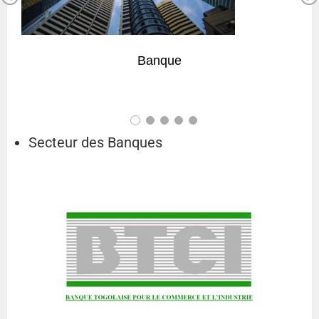
Pr
Ne
ev
xt
io
Banque
us
Secteur des Banques